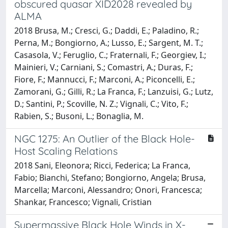
obscured quasar XID2028 revealed by
ALMA
2018 Brusa, M.; Cresci, G.; Daddi, E.; Paladino, R.;
Perna, M.; Bongiorno, A.; Lusso, E.; Sargent, M. T.;
Casasola, V.; Feruglio, C.; Fraternali, F.; Georgiev, I.;
Mainieri, V.; Carniani, S.; Comastri, A.; Duras, F.;
Fiore, F.; Mannucci, F.; Marconi, A.; Piconcelli, E.;
Zamorani, G.; Gilli, R.; La Franca, F.; Lanzuisi, G.; Lutz,
D.; Santini, P.; Scoville, N. Z.; Vignali, C.; Vito, F.;
Rabien, S.; Busoni, L.; Bonaglia, M.
NGC 1275: An Outlier of the Black Hole-
Host Scaling Relations
2018 Sani, Eleonora; Ricci, Federica; La Franca,
Fabio; Bianchi, Stefano; Bongiorno, Angela; Brusa,
Marcella; Marconi, Alessandro; Onori, Francesca;
Shankar, Francesco; Vignali, Cristian
Supermassive Black Hole Winds in X-