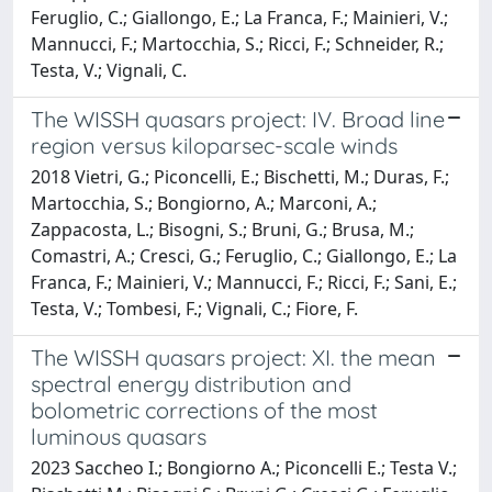
Feruglio, C.; Giallongo, E.; La Franca, F.; Mainieri, V.;
Mannucci, F.; Martocchia, S.; Ricci, F.; Schneider, R.;
Testa, V.; Vignali, C.
The WISSH quasars project: IV. Broad line
region versus kiloparsec-scale winds
2018 Vietri, G.; Piconcelli, E.; Bischetti, M.; Duras, F.;
Martocchia, S.; Bongiorno, A.; Marconi, A.;
Zappacosta, L.; Bisogni, S.; Bruni, G.; Brusa, M.;
Comastri, A.; Cresci, G.; Feruglio, C.; Giallongo, E.; La
Franca, F.; Mainieri, V.; Mannucci, F.; Ricci, F.; Sani, E.;
Testa, V.; Tombesi, F.; Vignali, C.; Fiore, F.
The WISSH quasars project: XI. the mean
spectral energy distribution and
bolometric corrections of the most
luminous quasars
2023 Saccheo I.; Bongiorno A.; Piconcelli E.; Testa V.;