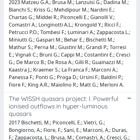
2023 Matzeu G.A.; Brusa M.; Lanzuisi G.; Dadina M.;
Bianchi S.; Kriss G.; Mehdipour M.; Nardini E.;
Chartas G.; Middei R.; Piconcelli E.; Gianolli V.;
Comastri A.; Longinotti A.L.; Krongold Y.; Ricci F.;
Petrucci P.O.; Tombesi F.; Luminari A.; Zappacosta L.;
Miniutti G.; Gaspari M.; Behar E.; Bischetti M.;
Mathur S.; Perna M.; Giustini M.; Grandi P.; Torresi
E.; Vignali C.; Bruni G.; Cappi M.; Costantini E.; Cresci
G.; De Marco B.; De Rosa A.; Gilli R.; Guainazzi M.;
Kaastra J.; Kraemer S.; La Franca F.; Marconi A.;
Panessa F.; Ponti G.; Proga D.; Ursini F.; Baldini P.;
Fiore F.; King A.R.; Maiolino R.; Matt G.; Merloni A.
The WISSH quasars project: I. Powerful
ionised outflows in hyper-luminous
quasars
2017 Bischetti, M.; Piconcelli, E.; Vietri, G.;
Bongiorno, A.; Fiore, F.; Sani, E.; Marconi, A.; Duras,
F.; Zappacosta, L.; Brusa, M.; Comastri, A.; Cresci, G.;