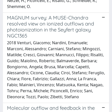
Netzer, H.; Piconcelli, E.; Risaliti, G.; Schneider, R.;
Shemmer, O.
MAGNUM survey: A MUSE-Chandra
resolved view on ionized outflows and
photoionization in the Seyfert galaxy
NGC1365
2018 Venturi, Giacomo; Nardini, Emanuele;
Marconi, Alessandro; Carniani, Stefano; Mingozzi,
Matilde; Cresci, Giovanni; Mannucci, Filippo; Risaliti,
Guido; Maiolino, Roberto; Balmaverde, Barbara;
Bongiorno, Angela; Brusa, Marcella; Capetti,
Alessandro; Cicone, Claudia; Ciroi, Stefano; Feruglio,
Chiara; Fiore, Fabrizio; Gallazzi, Anna; La Franca,
Fabio; Mainieri, Vincenzo; Matsuoka, Kenta; Nagao,
Tohru; Perna, Michele; Piconcelli, Enrico; Sani,
Eleonora; Tozzi, Paolo; Zibetti, Stefano
Molecular outflow and feedback in the