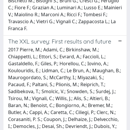
Bischetti M.; Bisogni S.; Bruni G.; Cresci G.; Feruglio
C.; Fiore F.; Grazian A.; Luminari A.; Lusso E.; Mainieri
V.; Maiolino R.; Marconi A.; Ricci F.; Tombesi F.;
Travascio A.; Vietri G.; Vignali C.; Zappacosta L.; La
Franca F.
The XXL survey: First results and future
2017 Pierre, M.; Adami, C.; Birkinshaw, M.;
Chiappetti, L.; Ettori, S.; Evrard, A.; Faccioli, L.;
Gastaldello, F.; Giles, P.; Horellou, C.; Iovino, A.;
Koulouridis, E.; Lidman, C.; Le Brun, A.; Maughan, B.;
Maurogordato, S.; McCarthy, I.; Miyazaki, S.;
Pacaud, F.; Paltani, S.; Plionis, M.; Reiprich, T.;
Sadibekova, T.; Smolcic, V.; Snowden, S.; Surdej, J.;
Tsirou, M.; Vignali, C.; Willis, J.; Alis, S.; Altieri, B.;
Baran, N.; Benoist, C.; Bongiorno, A.; Bremer, M.;
Butler, A.; Cappi, A.; Caretta, C.; Ciliegi, P.; Clerc, N.;
Corasaniti, P. S.; Coupon, J.; Delhaize, J.; Delvecchio,
I.; Democles, J.; Desai, Sh.; Devriendt, J.; Dubois, Y.;