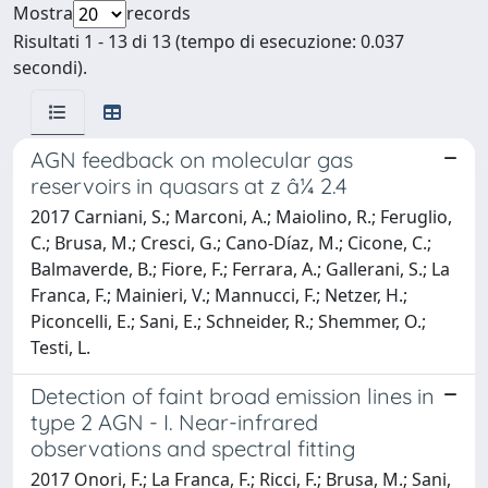
Mostra
records
Risultati 1 - 13 di 13 (tempo di esecuzione: 0.037
secondi).
AGN feedback on molecular gas
reservoirs in quasars at z â¼ 2.4
2017 Carniani, S.; Marconi, A.; Maiolino, R.; Feruglio,
C.; Brusa, M.; Cresci, G.; Cano-Díaz, M.; Cicone, C.;
Balmaverde, B.; Fiore, F.; Ferrara, A.; Gallerani, S.; La
Franca, F.; Mainieri, V.; Mannucci, F.; Netzer, H.;
Piconcelli, E.; Sani, E.; Schneider, R.; Shemmer, O.;
Testi, L.
Detection of faint broad emission lines in
type 2 AGN - I. Near-infrared
observations and spectral fitting
2017 Onori, F.; La Franca, F.; Ricci, F.; Brusa, M.; Sani,