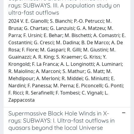
rays: SUBWAYS. III. A population study on
ultra-fast outflows
2024 V. E. Gianolli; S. Bianchi; P.-O. Petrucci; M.
Brusa; G. Chartas; G. Lanzuisi; G. A. Matzeu; M.
Parra; F. Ursini; E. Behar; M. Bischetti; A. Comastri; E.
Costantini; G. Cresci; M. Dadina; B. De Marco; A. De
Rosa; F. Fiore; M. Gaspari; R. Gilli; M. Giustini; M.
Guainazzi; A. R. King; S. Kraemer; G. Kriss; Y.
Krongold; F. La Franca; A. L. Longinotti; A. Luminari;
R. Maiolino; A. Marconi; S. Mathur; G. Matt; M.
Mehdipour; A. Merloni; R. Middei; G. Miniutti; E.
Nardini; F. Panessa; M. Perna; E. Piconcelli; G. Ponti;
F. Ricci; R. Serafinelli; F. Tombesi; C. Vignali; L.
Zappacosta
Supermassive Black Hole Winds in X-
rays: SUBWAYS: I. Ultra-fast outflows in
quasars beyond the local Universe