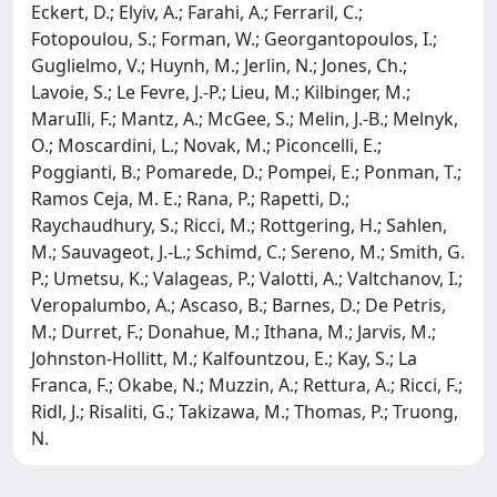
Eckert, D.; Elyiv, A.; Farahi, A.; Ferraril, C.;
Fotopoulou, S.; Forman, W.; Georgantopoulos, I.;
Guglielmo, V.; Huynh, M.; Jerlin, N.; Jones, Ch.;
Lavoie, S.; Le Fevre, J.-P.; Lieu, M.; Kilbinger, M.;
MaruIli, F.; Mantz, A.; McGee, S.; Melin, J.-B.; Melnyk,
O.; Moscardini, L.; Novak, M.; Piconcelli, E.;
Poggianti, B.; Pomarede, D.; Pompei, E.; Ponman, T.;
Ramos Ceja, M. E.; Rana, P.; Rapetti, D.;
Raychaudhury, S.; Ricci, M.; Rottgering, H.; Sahlen,
M.; Sauvageot, J.-L.; Schimd, C.; Sereno, M.; Smith, G.
P.; Umetsu, K.; Valageas, P.; Valotti, A.; Valtchanov, I.;
Veropalumbo, A.; Ascaso, B.; Barnes, D.; De Petris,
M.; Durret, F.; Donahue, M.; Ithana, M.; Jarvis, M.;
Johnston-Hollitt, M.; Kalfountzou, E.; Kay, S.; La
Franca, F.; Okabe, N.; Muzzin, A.; Rettura, A.; Ricci, F.;
Ridl, J.; Risaliti, G.; Takizawa, M.; Thomas, P.; Truong,
N.