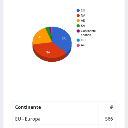
EU
NA
AS
SA
Continente
sconos…
AS
EU
OC
AF
NA
Continente
#
EU - Europa
566