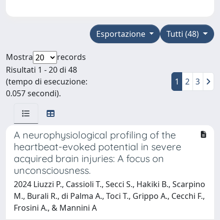
Esportazione
Tutti (48)
Mostra
records
Risultati 1 - 20 di 48
(tempo di esecuzione:
1
2
3
0.057 secondi).
A neurophysiological profiling of the
heartbeat-evoked potential in severe
acquired brain injuries: A focus on
unconsciousness.
2024 Liuzzi P., Cassioli T., Secci S., Hakiki B., Scarpino
M., Burali R., di Palma A., Toci T., Grippo A., Cecchi F.,
Frosini A., & Mannini A