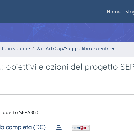
Home
Sfo
buto in volume
2a - Art/Cap/Saggio libro scient/tech
à: obiettivi e azioni del progetto S
l progetto SEPA360
a completa (DC)