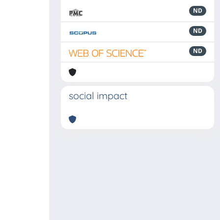
ND
ND
ND
social impact