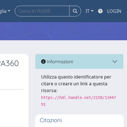
glia
IT
LOGIN
EPA360
Informazioni
Utilizza questo identificatore per
citare o creare un link a questa
risorsa:
https://hdl.handle.net/2158/13447
91
Citazioni