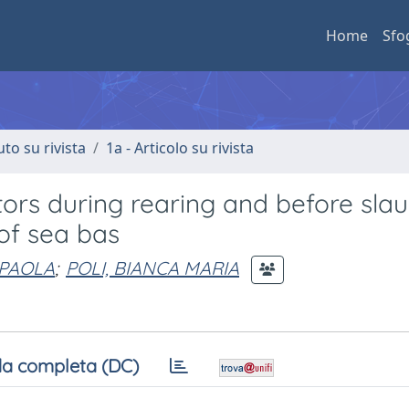
Home
Sfo
uto su rivista
1a - Articolo su rivista
tors during rearing and before sla
of sea bas
 PAOLA
;
POLI, BIANCA MARIA
a completa (DC)