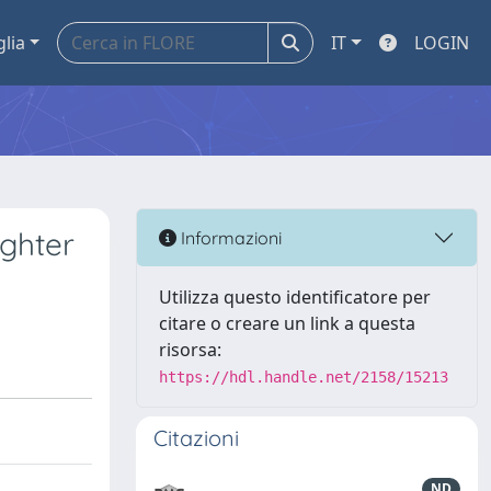
glia
IT
LOGIN
ughter
Informazioni
Utilizza questo identificatore per
citare o creare un link a questa
risorsa:
https://hdl.handle.net/2158/15213
Citazioni
ND