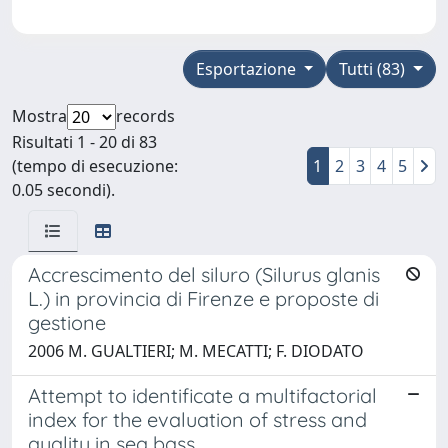
Esportazione
Tutti (83)
Mostra
records
Risultati 1 - 20 di 83
(tempo di esecuzione:
1
2
3
4
5
0.05 secondi).
Accrescimento del siluro (Silurus glanis
L.) in provincia di Firenze e proposte di
gestione
2006 M. GUALTIERI; M. MECATTI; F. DIODATO
Attempt to identificate a multifactorial
index for the evaluation of stress and
quality in sea bass