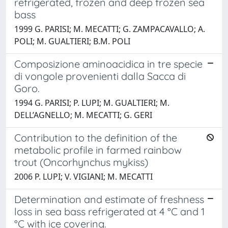
refrigerated, frozen and deep frozen sea
bass
1999 G. PARISI; M. MECATTI; G. ZAMPACAVALLO; A.
POLI; M. GUALTIERI; B.M. POLI
Composizione aminoacidica in tre specie
di vongole provenienti dalla Sacca di
Goro.
1994 G. PARISI; P. LUPI; M. GUALTIERI; M.
DELL’AGNELLO; M. MECATTI; G. GERI
Contribution to the definition of the
metabolic profile in farmed rainbow
trout (Oncorhynchus mykiss)
2006 P. LUPI; V. VIGIANI; M. MECATTI
Determination and estimate of freshness
loss in sea bass refrigerated at 4 °C and 1
°C with ice covering.