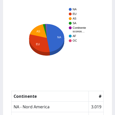
NA
EU
AS
SA
Continente
AS
sconos…
AF
NA
OC
EU
Continente
#
NA - Nord America
3.019