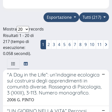
Esportazione
Tutti (217)
Mostra
records
Risultati 1 - 20 di
217 (tempo di
1
2
3
4
5
6
7
8
9
10
11
esecuzione:
0.058 secondi).
"A Day in the Life”: un’indagine ecologica
sul costruirsi degli apprendimenti in
comunità diverse. Rassegna di Psicologia,
3 (XXIII), 3-113. Numero monografico.
2006 G. PINTO
"UN GIORNO NELLA VITA” Percorsi