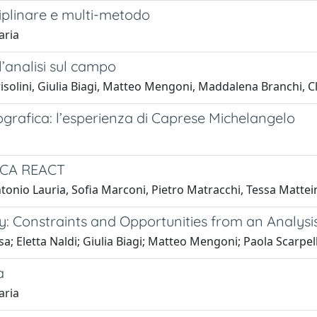
ciplinare e multi-metodo
aria
’analisi sul campo
olini, Giulia Biagi, Matteo Mengoni, Maddalena Branchi, C
ografica: l’esperienza di Caprese Michelangelo
RCA REACT
, Antonio Lauria, Sofia Marconi, Pietro Matracchi, Tessa Mat
aly: Constraints and Opportunities from an Analysi
a; Eletta Naldi; Giulia Biagi; Matteo Mengoni; Paola Scarpell
a
aria