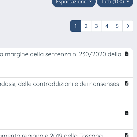
Esportazione
Tutti (100)
1
2
3
4
5
oni a margine della sentenza n. 230/2020 della
dossi, delle contraddizioni e dei nonsenses
namento regionale 2019 della Toscana.