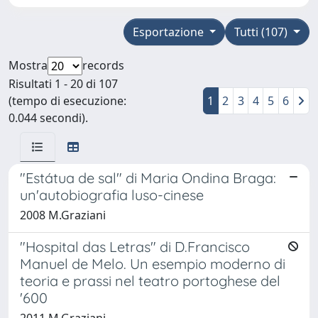
Esportazione
Tutti (107)
Mostra
records
Risultati 1 - 20 di 107
(tempo di esecuzione:
1
2
3
4
5
6
0.044 secondi).
"Estátua de sal" di Maria Ondina Braga:
un'autobiografia luso-cinese
2008 M.Graziani
"Hospital das Letras" di D.Francisco
Manuel de Melo. Un esempio moderno di
teoria e prassi nel teatro portoghese del
'600
2011 M.Graziani