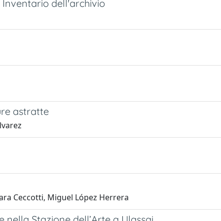
 Inventario dell'archivio
ure astratte
lvarez
Sara Ceccotti, Miguel López Herrera
e nella Stazione dell’Arte a Ulassai