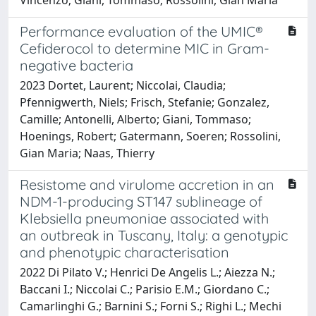
Performance evaluation of the UMIC®
Cefiderocol to determine MIC in Gram-
negative bacteria
2023 Dortet, Laurent; Niccolai, Claudia;
Pfennigwerth, Niels; Frisch, Stefanie; Gonzalez,
Camille; Antonelli, Alberto; Giani, Tommaso;
Hoenings, Robert; Gatermann, Soeren; Rossolini,
Gian Maria; Naas, Thierry
Resistome and virulome accretion in an
NDM-1-producing ST147 sublineage of
Klebsiella pneumoniae associated with
an outbreak in Tuscany, Italy: a genotypic
and phenotypic characterisation
2022 Di Pilato V.; Henrici De Angelis L.; Aiezza N.;
Baccani I.; Niccolai C.; Parisio E.M.; Giordano C.;
Camarlinghi G.; Barnini S.; Forni S.; Righi L.; Mechi