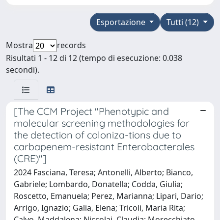
Esportazione
Tutti (12)
Mostra
records
Risultati 1 - 12 di 12 (tempo di esecuzione: 0.038
secondi).
[The CCM Project "Phenotypic and
molecular screening methodologies for
the detection of coloniza-tions due to
carbapenem-resistant Enterobacterales
(CRE)"]
2024 Fasciana, Teresa; Antonelli, Alberto; Bianco,
Gabriele; Lombardo, Donatella; Codda, Giulia;
Roscetto, Emanuela; Perez, Marianna; Lipari, Dario;
Arrigo, Ignazio; Galia, Elena; Tricoli, Maria Rita;
Calvo, Maddalena; Niccolai, Claudia; Morecchiato,