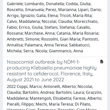
Gabriele; Lombardo, Donatella; Codda, Giulia;
Roscetto, Emanuela; Perez, Marianna; Lipari, Dario;
Arrigo, Ignazio; Galia, Elena; Tricoli, Maria Rita;
Calvo, Maddalena; Niccolai, Claudia; Morecchiato,
Fabio; Errico, Giulia; Stefani, Stefania; Cavallo,
Rossana; Marchese, Anna; Catania, Maria Rosaria;
Ambretti, Simone; Rossolini, Gian Maria; Pantosti,
Annalisa; Palamara, Anna Teresa; Sabbatucci,
Michela; Serra, Nicola; Giammanco, Anna
Nosocomial outbreak by NDM-1-
producing Klebsiella pneumoniae highly
resistant to cefiderocol, Florence, Italy,
August 2021 to June 2022
2022 Coppi, Marco; Antonelli, Alberto; Niccolai,
Claudia; Bartolini, Andrea; Bartolini, Laura; Grazzini,
Maddalena; Mantengoli, Elisabetta; Farese, Alberto;
Pieralli, Filippo; Mechi, Maria Teresa; Di Pilato,
Vincenzo; Giani, Tommaso; Rossolini, Gian Maria