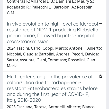
Contreras F.; Villaroel D.B.; Damiani E.; Maury S.;
Rocabado R.; Pallecchi L.; Bartoloni A.; Rossolini
G.M.
In vivo evolution to high-level cefiderocol
resistance of NDM-1-producing Klebsiella
pneumoniae, followed by intra-hospital
cross-transmission
2024 Tascini, Carlo; Coppi, Marco; Antonelli, Alberto;
Niccolai, Claudia; Bartolini, Andrea; Pecori, Davide;
Sartor, Assunta; Giani, Tommaso; Rossolini, Gian
Maria
Multicenter study on the prevalence of
colonization due to carbapenem-
resistant Enterobacterales strains before
and during the first year of COVID-19,
Italy 2018-2020
2023 Fasciana, Teresa; Antonelli, Alberto; Bianco,