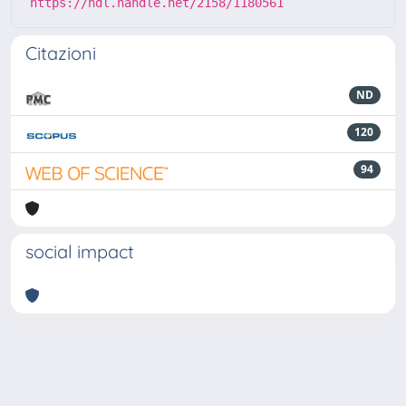
https://hdl.handle.net/2158/1180561
Citazioni
ND
120
94
social impact
Powered by
IRIS
-
about IRIS
-