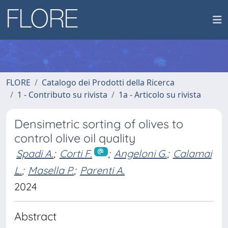
FLORE
Catalogo dei Prodotti della Ricerca
1 - Contributo su rivista
1a - Articolo su rivista
Densimetric sorting of olives to
control olive oil quality
Spadi A.
;
Corti F.
;
Angeloni G.
;
Calamai
L.
;
Masella P.
;
Parenti A.
2024
Abstract