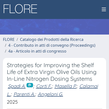
FLORE
Catalogo dei Prodotti della Ricerca
4 - Contributo in atti di convegno (Proceedings)
4a - Articolo in atti di congresso
Strategies for Improving the Shelf
Life of Extra Virgin Olive Oils Using
In-Line Nitrogen Dosing Systems
Spadi A.
;
Corti F.
;
Masella P.
;
Calamai
L.
;
Parenti A.
;
Angeloni G.
2025