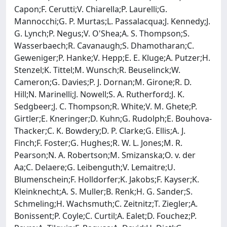
Capon;F. Cerutti;V. Chiarella;P. Laurelli;G.
Mannocchi;G. P. Murtas;L. Passalacqua;J. Kennedy;J.
G. Lynch;P. Negus;V. O'Shea;A. S. Thompson;S.
Wasserbaech;R. Cavanaugh;S. Dhamotharan;C.
Geweniger;P. Hanke;V. Hepp;E. E. Kluge;A. Putzer;H.
Stenzel;K. Tittel;M. Wunsch;R. Beuselinck;W.
Cameron;G. Davies;P. J. Dornan;M. Girone;R. D.
Hill;N. Marinelli;J. Nowell;S. A. Rutherford;J. K.
Sedgbeer;J. C. Thompson;R. White;V. M. Ghete;P.
Girtler;E. Kneringer;D. Kuhn;G. Rudolph;E. Bouhova-
Thacker;C. K. Bowdery;D. P. Clarke;G. Ellis;A. J.
Finch;F. Foster;G. Hughes;R. W. L. Jones;M. R.
Pearson;N. A. Robertson;M. Smizanska;O. v. der
Aa;C. Delaere;G. Leibenguth;V. Lemaitre;U.
Blumenschein;F. Holldorfer;K. Jakobs;F. Kayser;K.
Kleinknecht;A. S. Muller;B. Renk;H. G. Sander;S.
Schmeling;H. Wachsmuth;C. Zeitnitz;T. Ziegler;A.
Bonissent;P. Coyle;C. Curtil;A. Ealet;D. Fouchez;P.