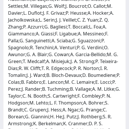
Settles;M. Villegas;G. Wolf;J. Boucrot;O. Callot;M.
Davier;L. Duflot;J. F. Grivaz;P. Heusse;A. Hocker;A.
Jacholkowska;L. Serin;J. J. Veillet;C. Z. Yuan;Z. Q.
Zhang;P. Azzurri;G. Bagliesi;T. Boccali;L. Foa;A.
Giammanco;A. Giassi;F. Ligabue;A. Messineo;F.
Palla;G. Sanguinetti;A. Sciaba;G. Sguazzoni;P.
Spagnolo;R. Tenchini;A. Venturi;P. G. Verdini;O.
Awunor;G. A. Blair;G. Cowan;A. Garcia-Bellido;M. G.
Green;T. Medcalf;A. Misiejuk;J. A. Strong;P. Teixeira-
Dias;R. W. Clifft;T. R. Edgecock;P. R. Norton;I. R.
Tomalin;J. J. Ward;B. Bloch-Devaux;D. Boumediene;P.
Colas;B. Fabbro;E. Lancon;M. C. Lemaire;E. Locci;P.
Perez;J. Rander;B. Tuchming;B. Vallage;A. M. Litke;G.
Taylor;C. N. Booth;S. Cartwright;F. Combley;P. N.
Hodgson;M. Lehto;L. F. Thompson;A. Bohrer;S.
Brandt;C. Grupen;J. Hess;A. Ngac;G. Prange;C.
Borean;G. Giannini;H. He;J. Putz;J. Rothberg;S. R.
Armstrong;K. Berkelman;K. Cranmer;D. P. S.