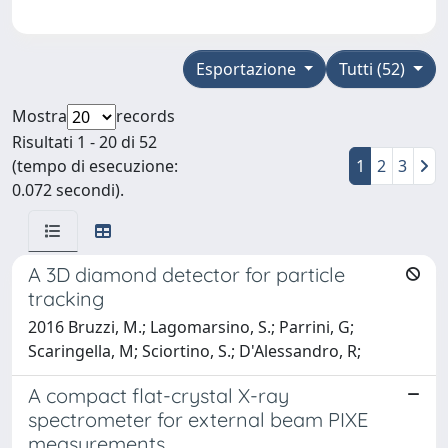
Esportazione
Tutti (52)
Mostra
records
Risultati 1 - 20 di 52
(tempo di esecuzione:
1
2
3
0.072 secondi).
A 3D diamond detector for particle
tracking
2016 Bruzzi, M.; Lagomarsino, S.; Parrini, G;
Scaringella, M; Sciortino, S.; D'Alessandro, R;
A compact flat-crystal X-ray
spectrometer for external beam PIXE
measurements