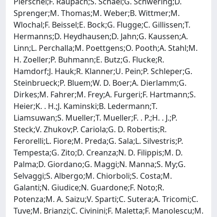
Pierschel;F. Raupach;S. Schael;G. Schwering;D.
Sprenger;M. Thomas;M. Weber;B. Wittmer;M.
Wlochal;F. Beissel;E. Bock;G. Flugge;C. Gillissen;T.
Hermanns;D. Heydhausen;D. Jahn;G. Kaussen;A.
Linn;L. Perchalla;M. Poettgens;O. Pooth;A. Stahl;M.
H. Zoeller;P. Buhmann;E. Butz;G. Flucke;R.
Hamdorf;J. Hauk;R. Klanner;U. Pein;P. Schleper;G.
Steinbrueck;P. Bluem;W. D. Boer;A. Dierlamm;G.
Dirkes;M. Fahrer;M. Frey;A. Furgeri;F. Hartmann;S.
Heier;K. . H.;J. Kaminski;B. Ledermann;T.
Liamsuwan;S. Mueller;T. Mueller;F. . P.;H. . J.;P.
Steck;V. Zhukov;P. Cariola;G. D. Robertis;R.
Ferorelli;L. Fiore;M. Preda;G. Sala;L. Silvestris;P.
Tempesta;G. Zito;D. Creanza;N. D. Filippis;M. D.
Palma;D. Giordano;G. Maggi;N. Manna;S. My;G.
Selvaggi;S. Albergo;M. Chiorboli;S. Costa;M.
Galanti;N. Giudice;N. Guardone;F. Noto;R.
Potenza;M. A. Saizu;V. Sparti;C. Sutera;A. Tricomi;C.
Tuve;M. Brianzi;C. Civinini;F. Maletta;F. Manolescu;M.