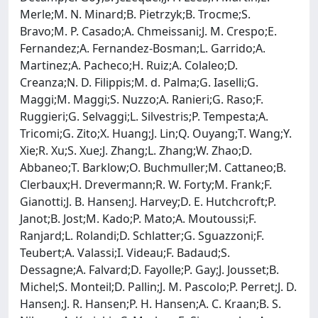
Merle;M. N. Minard;B. Pietrzyk;B. Trocme;S.
Bravo;M. P. Casado;A. Chmeissani;J. M. Crespo;E.
Fernandez;A. Fernandez-Bosman;L. Garrido;A.
Martinez;A. Pacheco;H. Ruiz;A. Colaleo;D.
Creanza;N. D. Filippis;M. d. Palma;G. Iaselli;G.
Maggi;M. Maggi;S. Nuzzo;A. Ranieri;G. Raso;F.
Ruggieri;G. Selvaggi;L. Silvestris;P. Tempesta;A.
Tricomi;G. Zito;X. Huang;J. Lin;Q. Ouyang;T. Wang;Y.
Xie;R. Xu;S. Xue;J. Zhang;L. Zhang;W. Zhao;D.
Abbaneo;T. Barklow;O. Buchmuller;M. Cattaneo;B.
Clerbaux;H. Drevermann;R. W. Forty;M. Frank;F.
Gianotti;J. B. Hansen;J. Harvey;D. E. Hutchcroft;P.
Janot;B. Jost;M. Kado;P. Mato;A. Moutoussi;F.
Ranjard;L. Rolandi;D. Schlatter;G. Sguazzoni;F.
Teubert;A. Valassi;I. Videau;F. Badaud;S.
Dessagne;A. Falvard;D. Fayolle;P. Gay;J. Jousset;B.
Michel;S. Monteil;D. Pallin;J. M. Pascolo;P. Perret;J. D.
Hansen;J. R. Hansen;P. H. Hansen;A. C. Kraan;B. S.