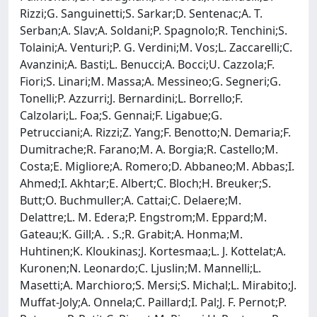
Rizzi;G. Sanguinetti;S. Sarkar;D. Sentenac;A. T.
Serban;A. Slav;A. Soldani;P. Spagnolo;R. Tenchini;S.
Tolaini;A. Venturi;P. G. Verdini;M. Vos;L. Zaccarelli;C.
Avanzini;A. Basti;L. Benucci;A. Bocci;U. Cazzola;F.
Fiori;S. Linari;M. Massa;A. Messineo;G. Segneri;G.
Tonelli;P. Azzurri;J. Bernardini;L. Borrello;F.
Calzolari;L. Foa;S. Gennai;F. Ligabue;G.
Petrucciani;A. Rizzi;Z. Yang;F. Benotto;N. Demaria;F.
Dumitrache;R. Farano;M. A. Borgia;R. Castello;M.
Costa;E. Migliore;A. Romero;D. Abbaneo;M. Abbas;I.
Ahmed;I. Akhtar;E. Albert;C. Bloch;H. Breuker;S.
Butt;O. Buchmuller;A. Cattai;C. Delaere;M.
Delattre;L. M. Edera;P. Engstrom;M. Eppard;M.
Gateau;K. Gill;A. . S.;R. Grabit;A. Honma;M.
Huhtinen;K. Kloukinas;J. Kortesmaa;L. J. Kottelat;A.
Kuronen;N. Leonardo;C. Ljuslin;M. Mannelli;L.
Masetti;A. Marchioro;S. Mersi;S. Michal;L. Mirabito;J.
Muffat-Joly;A. Onnela;C. Paillard;I. Pal;J. F. Pernot;P.