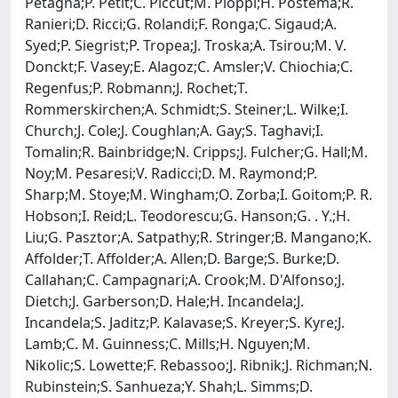
Petagna;P. Petit;C. Piccut;M. Pioppi;H. Postema;R.
Ranieri;D. Ricci;G. Rolandi;F. Ronga;C. Sigaud;A.
Syed;P. Siegrist;P. Tropea;J. Troska;A. Tsirou;M. V.
Donckt;F. Vasey;E. Alagoz;C. Amsler;V. Chiochia;C.
Regenfus;P. Robmann;J. Rochet;T.
Rommerskirchen;A. Schmidt;S. Steiner;L. Wilke;I.
Church;J. Cole;J. Coughlan;A. Gay;S. Taghavi;I.
Tomalin;R. Bainbridge;N. Cripps;J. Fulcher;G. Hall;M.
Noy;M. Pesaresi;V. Radicci;D. M. Raymond;P.
Sharp;M. Stoye;M. Wingham;O. Zorba;I. Goitom;P. R.
Hobson;I. Reid;L. Teodorescu;G. Hanson;G. . Y.;H.
Liu;G. Pasztor;A. Satpathy;R. Stringer;B. Mangano;K.
Affolder;T. Affolder;A. Allen;D. Barge;S. Burke;D.
Callahan;C. Campagnari;A. Crook;M. D'Alfonso;J.
Dietch;J. Garberson;D. Hale;H. Incandela;J.
Incandela;S. Jaditz;P. Kalavase;S. Kreyer;S. Kyre;J.
Lamb;C. M. Guinness;C. Mills;H. Nguyen;M.
Nikolic;S. Lowette;F. Rebassoo;J. Ribnik;J. Richman;N.
Rubinstein;S. Sanhueza;Y. Shah;L. Simms;D.