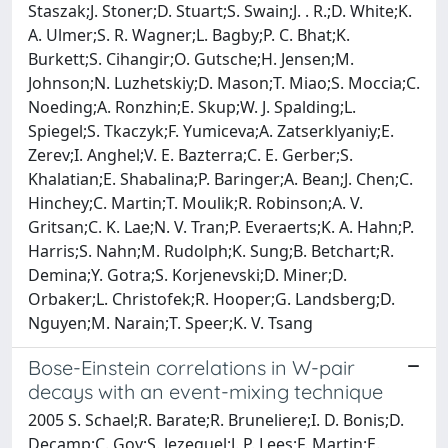
Staszak;J. Stoner;D. Stuart;S. Swain;J. . R.;D. White;K.
A. Ulmer;S. R. Wagner;L. Bagby;P. C. Bhat;K.
Burkett;S. Cihangir;O. Gutsche;H. Jensen;M.
Johnson;N. Luzhetskiy;D. Mason;T. Miao;S. Moccia;C.
Noeding;A. Ronzhin;E. Skup;W. J. Spalding;L.
Spiegel;S. Tkaczyk;F. Yumiceva;A. Zatserklyaniy;E.
Zerev;I. Anghel;V. E. Bazterra;C. E. Gerber;S.
Khalatian;E. Shabalina;P. Baringer;A. Bean;J. Chen;C.
Hinchey;C. Martin;T. Moulik;R. Robinson;A. V.
Gritsan;C. K. Lae;N. V. Tran;P. Everaerts;K. A. Hahn;P.
Harris;S. Nahn;M. Rudolph;K. Sung;B. Betchart;R.
Demina;Y. Gotra;S. Korjenevski;D. Miner;D.
Orbaker;L. Christofek;R. Hooper;G. Landsberg;D.
Nguyen;M. Narain;T. Speer;K. V. Tsang
Bose-Einstein correlations in W-pair
decays with an event-mixing technique
2005 S. Schael;R. Barate;R. Bruneliere;I. D. Bonis;D.
Decamp;C. Goy;S. Jezequel;J. P. Lees;F. Martin;E.