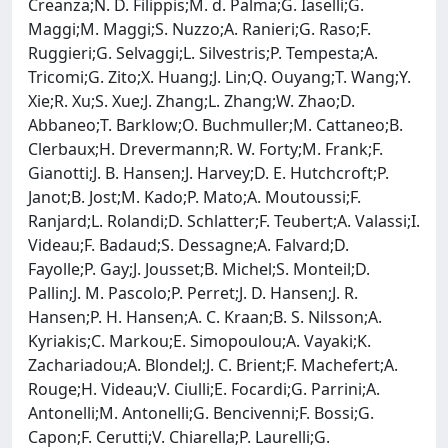
Creanza;N. D. Filippis;M. d. Palma;G. Iaselli;G.
Maggi;M. Maggi;S. Nuzzo;A. Ranieri;G. Raso;F.
Ruggieri;G. Selvaggi;L. Silvestris;P. Tempesta;A.
Tricomi;G. Zito;X. Huang;J. Lin;Q. Ouyang;T. Wang;Y.
Xie;R. Xu;S. Xue;J. Zhang;L. Zhang;W. Zhao;D.
Abbaneo;T. Barklow;O. Buchmuller;M. Cattaneo;B.
Clerbaux;H. Drevermann;R. W. Forty;M. Frank;F.
Gianotti;J. B. Hansen;J. Harvey;D. E. Hutchcroft;P.
Janot;B. Jost;M. Kado;P. Mato;A. Moutoussi;F.
Ranjard;L. Rolandi;D. Schlatter;F. Teubert;A. Valassi;I.
Videau;F. Badaud;S. Dessagne;A. Falvard;D.
Fayolle;P. Gay;J. Jousset;B. Michel;S. Monteil;D.
Pallin;J. M. Pascolo;P. Perret;J. D. Hansen;J. R.
Hansen;P. H. Hansen;A. C. Kraan;B. S. Nilsson;A.
Kyriakis;C. Markou;E. Simopoulou;A. Vayaki;K.
Zachariadou;A. Blondel;J. C. Brient;F. Machefert;A.
Rouge;H. Videau;V. Ciulli;E. Focardi;G. Parrini;A.
Antonelli;M. Antonelli;G. Bencivenni;F. Bossi;G.
Capon;F. Cerutti;V. Chiarella;P. Laurelli;G.