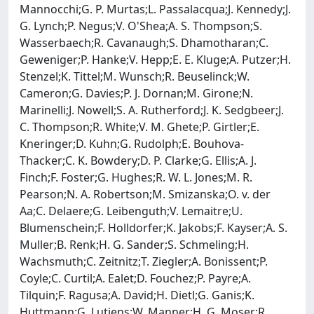
Mannocchi;G. P. Murtas;L. Passalacqua;J. Kennedy;J.
G. Lynch;P. Negus;V. O'Shea;A. S. Thompson;S.
Wasserbaech;R. Cavanaugh;S. Dhamotharan;C.
Geweniger;P. Hanke;V. Hepp;E. E. Kluge;A. Putzer;H.
Stenzel;K. Tittel;M. Wunsch;R. Beuselinck;W.
Cameron;G. Davies;P. J. Dornan;M. Girone;N.
Marinelli;J. Nowell;S. A. Rutherford;J. K. Sedgbeer;J.
C. Thompson;R. White;V. M. Ghete;P. Girtler;E.
Kneringer;D. Kuhn;G. Rudolph;E. Bouhova-
Thacker;C. K. Bowdery;D. P. Clarke;G. Ellis;A. J.
Finch;F. Foster;G. Hughes;R. W. L. Jones;M. R.
Pearson;N. A. Robertson;M. Smizanska;O. v. der
Aa;C. Delaere;G. Leibenguth;V. Lemaitre;U.
Blumenschein;F. Holldorfer;K. Jakobs;F. Kayser;A. S.
Muller;B. Renk;H. G. Sander;S. Schmeling;H.
Wachsmuth;C. Zeitnitz;T. Ziegler;A. Bonissent;P.
Coyle;C. Curtil;A. Ealet;D. Fouchez;P. Payre;A.
Tilquin;F. Ragusa;A. David;H. Dietl;G. Ganis;K.
Huttmann;G. Lutjens;W. Manner;H. G. Moser;R.