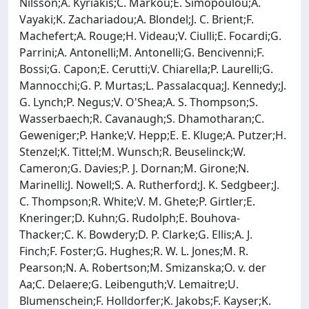
Nilsson;A. Kyriakis;C. Markou;E. Simopoulou;A.
Vayaki;K. Zachariadou;A. Blondel;J. C. Brient;F.
Machefert;A. Rouge;H. Videau;V. Ciulli;E. Focardi;G.
Parrini;A. Antonelli;M. Antonelli;G. Bencivenni;F.
Bossi;G. Capon;E. Cerutti;V. Chiarella;P. Laurelli;G.
Mannocchi;G. P. Murtas;L. Passalacqua;J. Kennedy;J.
G. Lynch;P. Negus;V. O'Shea;A. S. Thompson;S.
Wasserbaech;R. Cavanaugh;S. Dhamotharan;C.
Geweniger;P. Hanke;V. Hepp;E. E. Kluge;A. Putzer;H.
Stenzel;K. Tittel;M. Wunsch;R. Beuselinck;W.
Cameron;G. Davies;P. J. Dornan;M. Girone;N.
Marinelli;J. Nowell;S. A. Rutherford;J. K. Sedgbeer;J.
C. Thompson;R. White;V. M. Ghete;P. Girtler;E.
Kneringer;D. Kuhn;G. Rudolph;E. Bouhova-
Thacker;C. K. Bowdery;D. P. Clarke;G. Ellis;A. J.
Finch;F. Foster;G. Hughes;R. W. L. Jones;M. R.
Pearson;N. A. Robertson;M. Smizanska;O. v. der
Aa;C. Delaere;G. Leibenguth;V. Lemaitre;U.
Blumenschein;F. Holldorfer;K. Jakobs;F. Kayser;K.