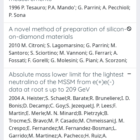
1996 P. Tesauro; P.A. Mando'; G. Parrini; A. Pecchioli;
P. Sona
A novel method of preparation of silicon-
on-diamond materials
2010 M. Citroni; S. Lagomarsino; G. Parrini; M.
Santoro; S. Sciortino; M. Vannoni; G. Ferrari; A.
Fossati; F. Gorelli; G. Molesini; G. Piani; A. Scorzoni;
Absolute mass lower limit for the lightest
neutralino of the MSSM from e(+)e(-)
data at root s up to 209 GeV
2004 A. Heister;S. Schael;R. Barate;R. Bruneliere;I. D.
Bonis;D. Decamp;C. Goy;S. Jezequel;J. P. Lees;F.
Martin;E. Merle;M. N. Minard;B. Pietrzyk;B.
Trocme;S. Bravo;M. P. Casado;M. Chmeissani;J. M.
Crespo;E. Fernandez;M. Fernandez-Bosman;L.
Garrido;M. Martinez;A. Pacheco;H. Ruiz;A.