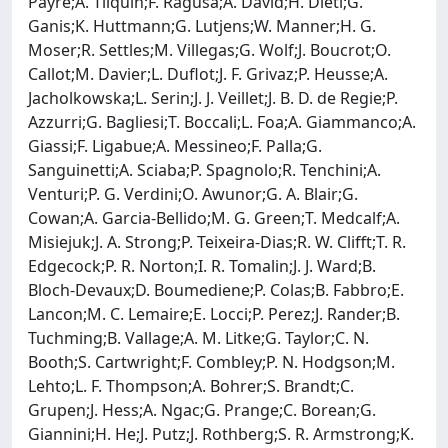
Payre;A. Tilquin;F. Ragusa;A. David;H. Dietl;G.
Ganis;K. Huttmann;G. Lutjens;W. Manner;H. G.
Moser;R. Settles;M. Villegas;G. Wolf;J. Boucrot;O.
Callot;M. Davier;L. Duflot;J. F. Grivaz;P. Heusse;A.
Jacholkowska;L. Serin;J. J. Veillet;J. B. D. de Regie;P.
Azzurri;G. Bagliesi;T. Boccali;L. Foa;A. Giammanco;A.
Giassi;F. Ligabue;A. Messineo;F. Palla;G.
Sanguinetti;A. Sciaba;P. Spagnolo;R. Tenchini;A.
Venturi;P. G. Verdini;O. Awunor;G. A. Blair;G.
Cowan;A. Garcia-Bellido;M. G. Green;T. Medcalf;A.
Misiejuk;J. A. Strong;P. Teixeira-Dias;R. W. Clifft;T. R.
Edgecock;P. R. Norton;I. R. Tomalin;J. J. Ward;B.
Bloch-Devaux;D. Boumediene;P. Colas;B. Fabbro;E.
Lancon;M. C. Lemaire;E. Locci;P. Perez;J. Rander;B.
Tuchming;B. Vallage;A. M. Litke;G. Taylor;C. N.
Booth;S. Cartwright;F. Combley;P. N. Hodgson;M.
Lehto;L. F. Thompson;A. Bohrer;S. Brandt;C.
Grupen;J. Hess;A. Ngac;G. Prange;C. Borean;G.
Giannini;H. He;J. Putz;J. Rothberg;S. R. Armstrong;K.