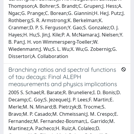
Thompson;A. Bohrer;S. Brandt;C. Grupen;J. Hess;A.
Ngac;G. Prange;C. Borean;G. Giannini;H. He;J. Putz;J.
Rothberg;S. R. Armstrong;K. Berkelman;K.
Cranmer;D. P. S. Ferguson;Y. Gao;S. Gonzalez;O. J.
Hayes;H. Hu;S. Jin;J. Kile;P. A. McNamara;J. Nielsen;Y.
B. Pan;J. H. von Wimmersperg-Toeller;W.
Wiedenmann;J. Wu;S. L. Wu;X. Wu;G. Zobernig;G.
Dissertori;A. Collaboration
Branching ratios and spectral functions
of tau decays: Final ALEPH
measurements and physics implications
2005 S. Schael;R. Barate;R. Bruneliere;I. D. Bonis;D.
Decamp;C. Goy;S. Jezequel;J. P. Lees;F. Martin;E.
Merle;M. N. Minard;B. Pietrzyk;B. Trocme;S.
Bravo;M. P. Casado;M. Chmeissani;J. M. Crespo;E.
Fernandez;M. Fernandez-Bosman;L. Garrido;M.
Martinez;A. Pacheco;H. Ruiz;A. Colaleo;D.