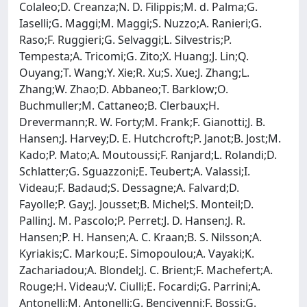
Colaleo;D. Creanza;N. D. Filippis;M. d. Palma;G.
Iaselli;G. Maggi;M. Maggi;S. Nuzzo;A. Ranieri;G.
Raso;F. Ruggieri;G. Selvaggi;L. Silvestris;P.
Tempesta;A. Tricomi;G. Zito;X. Huang;J. Lin;Q.
Ouyang;T. Wang;Y. Xie;R. Xu;S. Xue;J. Zhang;L.
Zhang;W. Zhao;D. Abbaneo;T. Barklow;O.
Buchmuller;M. Cattaneo;B. Clerbaux;H.
Drevermann;R. W. Forty;M. Frank;F. Gianotti;J. B.
Hansen;J. Harvey;D. E. Hutchcroft;P. Janot;B. Jost;M.
Kado;P. Mato;A. Moutoussi;F. Ranjard;L. Rolandi;D.
Schlatter;G. Sguazzoni;E. Teubert;A. Valassi;I.
Videau;F. Badaud;S. Dessagne;A. Falvard;D.
Fayolle;P. Gay;J. Jousset;B. Michel;S. Monteil;D.
Pallin;J. M. Pascolo;P. Perret;J. D. Hansen;J. R.
Hansen;P. H. Hansen;A. C. Kraan;B. S. Nilsson;A.
Kyriakis;C. Markou;E. Simopoulou;A. Vayaki;K.
Zachariadou;A. Blondel;J. C. Brient;F. Machefert;A.
Rouge;H. Videau;V. Ciulli;E. Focardi;G. Parrini;A.
Antonelli;M. Antonelli;G. Bencivenni;F. Bossi;G.