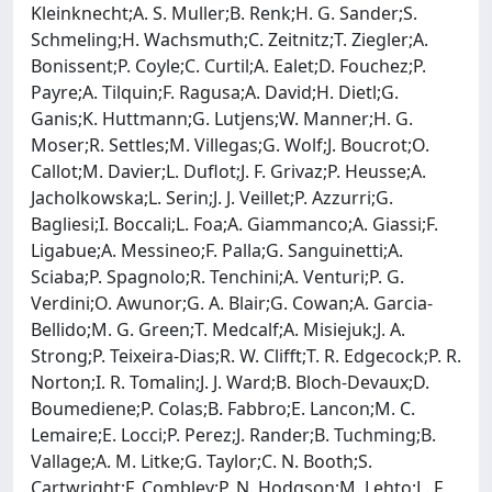
Kleinknecht;A. S. Muller;B. Renk;H. G. Sander;S.
Schmeling;H. Wachsmuth;C. Zeitnitz;T. Ziegler;A.
Bonissent;P. Coyle;C. Curtil;A. Ealet;D. Fouchez;P.
Payre;A. Tilquin;F. Ragusa;A. David;H. Dietl;G.
Ganis;K. Huttmann;G. Lutjens;W. Manner;H. G.
Moser;R. Settles;M. Villegas;G. Wolf;J. Boucrot;O.
Callot;M. Davier;L. Duflot;J. F. Grivaz;P. Heusse;A.
Jacholkowska;L. Serin;J. J. Veillet;P. Azzurri;G.
Bagliesi;I. Boccali;L. Foa;A. Giammanco;A. Giassi;F.
Ligabue;A. Messineo;F. Palla;G. Sanguinetti;A.
Sciaba;P. Spagnolo;R. Tenchini;A. Venturi;P. G.
Verdini;O. Awunor;G. A. Blair;G. Cowan;A. Garcia-
Bellido;M. G. Green;T. Medcalf;A. Misiejuk;J. A.
Strong;P. Teixeira-Dias;R. W. Clifft;T. R. Edgecock;P. R.
Norton;I. R. Tomalin;J. J. Ward;B. Bloch-Devaux;D.
Boumediene;P. Colas;B. Fabbro;E. Lancon;M. C.
Lemaire;E. Locci;P. Perez;J. Rander;B. Tuchming;B.
Vallage;A. M. Litke;G. Taylor;C. N. Booth;S.
Cartwright;F. Combley;P. N. Hodgson;M. Lehto;L. F.