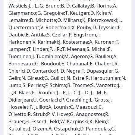
Wastiels;J. . L.;G. Bruno;B. D. Callatay;B. Florins;A.
Giammanco;G. Gregoire;T. Keutgen;D. Kcira;V.
Lemaitre;D. Michotte;O. Militaru;K. Piotrzkowski;L.
Quertermont;V. Roberfroid;X. Rouby;D. Teyssier;E.
Daubie;E. Anttila;S. Czellar;P. Engstrom;J.
Harkonen;V. Karimaki;J. Kostesmaa;A. Kuronen;T.
Lampen;T. Linden;P. . R.;T. Maenaa;S. Michal;E.
Tuominen;J. Tuominiemi;M. Ageron;G. Baulieu;A.
Bonnevaux;G. Boudoul;E. Chabanat;E. Chabert;R.
Chierici;D. Contardo;R. D. Negra;T. Dupasquier;G.
Gelin;N. Giraud;G. Guillot;N. Estre;R. Haroutunian;N.
Lumb;S. Perries;F. Schirra;B. Trocme;S. Vanzetto;J. .
L.;R. Blaes;F. Drouhin;J. . P.;J. . C.;J. . D.;J. . M.;F.
Didierjean;U. Goerlach;P. Graehling;L. Gross;J.
Hosselet;P. Juillot;A. Lounis;C. Maazouzi;C.
Olivetto;R. Strub;P. V. Hove;G. Anagnostou;R.
Brauer;H. Esser;L. Feld;W. Karpinski;K. Klein;C.
Kukulies;J. Olzem;A. Ostapchuk;D. Pandoulas;G.