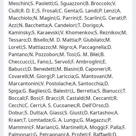
Meschini;S. Paoletti;G. Sguazzoni;B. Broccolo;V.
Ciulli;R. D. E.;S. Frosali;C. Genta;G. Landi;P. Lenzi;A.
Macchiolo;N. Magini;G. Parrini;E. Scarlini;G. Cerati;P.
Azzi;N. Bacchetta;A. Candelori;T. Dorigo;A.
Kaminsky;S. Karaevski;V. Khomenkov;S. Reznikov;M.
Tessaro;D. Bisello;M. D. Mattia;P. Giubilato;M.
Loreti;S. Mattiazzo;M. Nigro;A. Paccagnella;D.
Pantano;N. Pozzobon;M. Tosi;G. M. Bilei;B.
Checcucci;L. Fano;L. Servoli;F. Ambroglini;E.
Babucci;D. Benedetti;M. Biasini;B. Caponeri;R.
Covarelli;M. Giorgi;P. Lariccia;G. Mantovani;M.
Marcantonini;V. Postolache;A. Santocchia;D.
Spiga;G. Bagliesi;G. Balestri;L. Berretta;S. Bianucci;T.
Boccali;F. Bosi;F. Bracci;R. Castaldi;M. Ceccanti;R.
Cecchi;C. Cerri;A. S. Cucoanes;R. Dell'Orso;D.
Dobur;S. Dutta;A. Giassi;S. Giusti;D. Kartashov;A.
Kraan;T. Lomtadze;G. A. Lungu;G. Magazzu;P.
Mammini;F. Mariani;G. Martinelli;A. Moggi;F. Palla;F.
Palmonari;G. Petragnani;A. Profeti;F. Raffaelli;D.