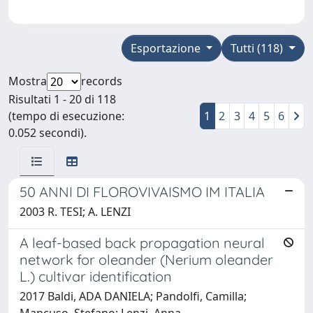
Esportazione
Tutti (118)
Mostra
records
Risultati 1 - 20 di 118
(tempo di esecuzione:
1
2
3
4
5
6
0.052 secondi).
50 ANNI DI FLOROVIVAISMO IM ITALIA
2003 R. TESI; A. LENZI
A leaf-based back propagation neural
network for oleander (Nerium oleander
L.) cultivar identification
2017 Baldi, ADA DANIELA; Pandolfi, Camilla;
Mancuso, Stefano; Lenzi, Anna