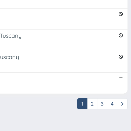
n Tuscany
Tuscany
1
2
3
4