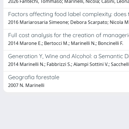
2026 Fantechi, Tommaso; Marinelli, Nicola; Casini, Leona
Factors affecting food label complexity: does
2016 Mariarosaria Simeone; Debora Scarpato; Nicola Ma
Full cost analysis for the creation of manager
2014 Marone E.; Bertocci M.; Marinelli N.; Boncinelli F.
Generation Y, Wine and Alcohol: a Semantic D
2014 Marinelli N.; Fabbrizzi S.; Alampi Sottini V.; Sacchelli
Geografia forestale
2007 N. Marinelli