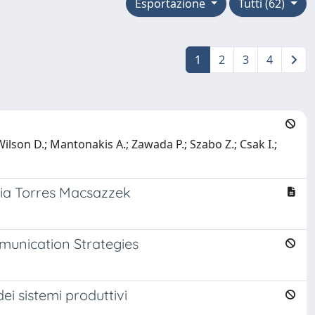
Esportazione
Tutti (62)
1
2
3
4
Wilson D.; Mantonakis A.; Zawada P.; Szabo Z.; Csak I.;
reia Torres Macsazzek
munication Strategies
ei sistemi produttivi