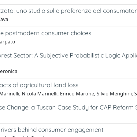
zzato: uno studio sulle preferenze del consumator
fava
rive postmodern consumer choices
carpato
st Sector: A Subjective Probabilistic Logic Appli
Veronica
cts of agricultural land loss
arinelli; Nicola Marinelli; Enrico Marone; Silvio Menghini; 
se Change: a Tuscan Case Study for CAP Reform 
l drivers behind consumer engagement