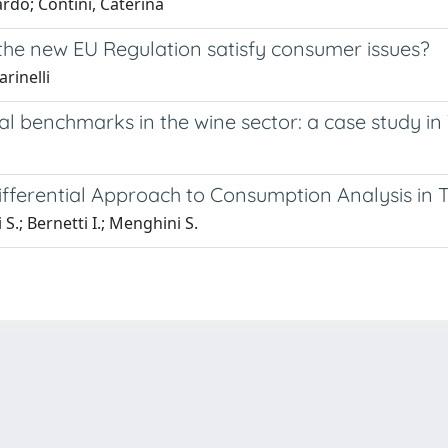
rdo; Contini, Caterina
 the new EU Regulation satisfy consumer issues?
rinelli
ial benchmarks in the wine sector: a case study i
ifferential Approach to Consumption Analysis in 
 S.; Bernetti I.; Menghini S.