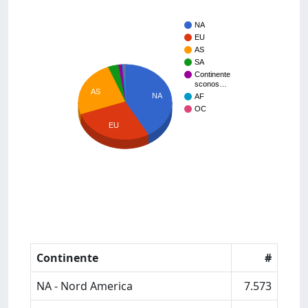
NA
EU
AS
SA
Continente
sconos…
AS
NA
AF
OC
EU
Continente
#
NA - Nord America
7.573