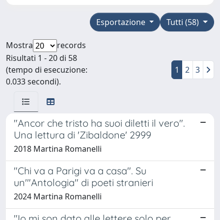
Esportazione
Tutti (58)
Mostra
records
Risultati 1 - 20 di 58
(tempo di esecuzione:
1
2
3
0.033 secondi).
"Ancor che tristo ha suoi diletti il vero".
Una lettura di 'Zibaldone' 2999
2018 Martina Romanelli
"Chi va a Parigi va a casa". Su
un'"Antologia" di poeti stranieri
2024 Martina Romanelli
"Io mi son dato alle lettere solo per