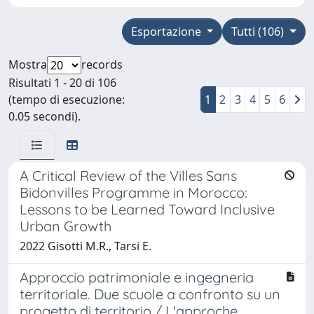
Esportazione
Tutti (106)
Mostra
records
Risultati 1 - 20 di 106
(tempo di esecuzione:
1
2
3
4
5
6
0.05 secondi).
A Critical Review of the Villes Sans
Bidonvilles Programme in Morocco:
Lessons to be Learned Toward Inclusive
Urban Growth
2022 Gisotti M.R., Tarsi E.
Approccio patrimoniale e ingegneria
territoriale. Due scuole a confronto su un
progetto di territorio / L'approche