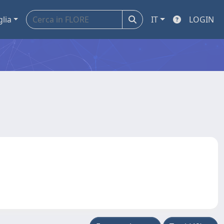
glia
IT
LOGIN