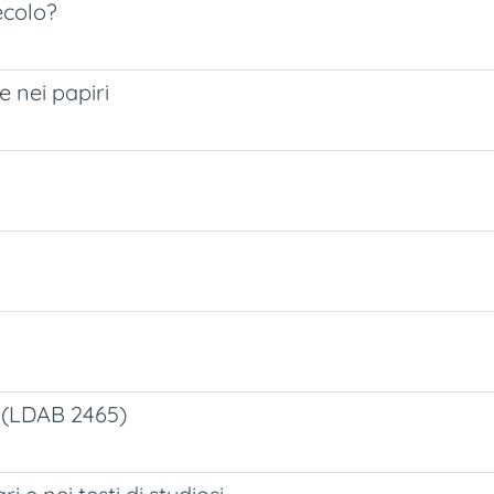
secolo?
 nei papiri
ze (LDAB 2465)