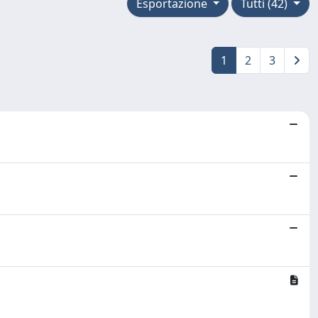
Esportazione
Tutti (42)
1
2
3