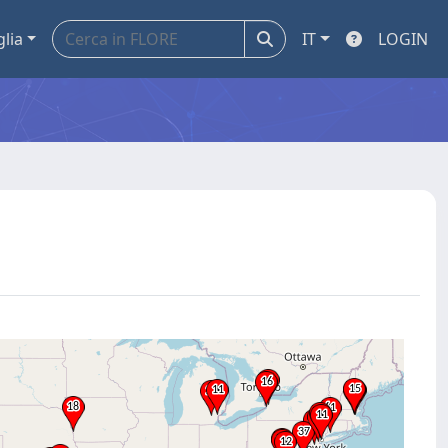
glia
IT
LOGIN