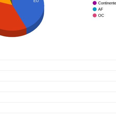
EU
Continent
AF
OC