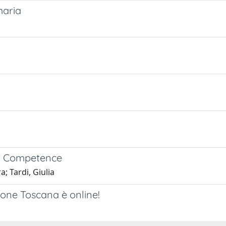
maria
al Competence
a; Tardi, Giulia
ione Toscana è online!