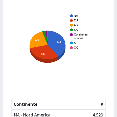
NA
EU
AS
SA
Continente
sconos…
AS
NA
AF
OC
EU
Continente
#
NA - Nord America
4.529