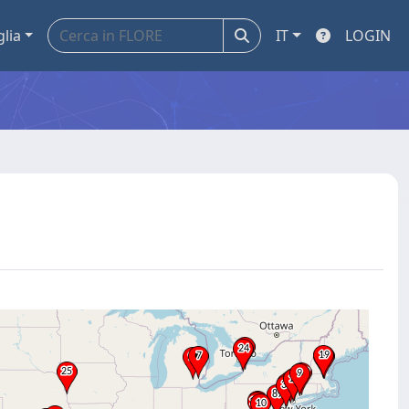
glia
IT
LOGIN