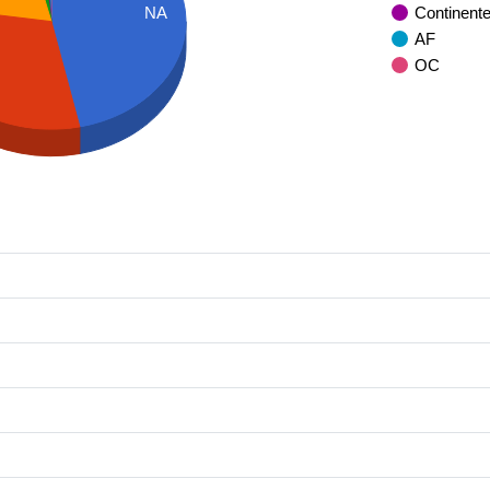
Continent
NA
AF
OC