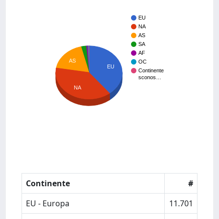
EU
NA
AS
SA
AF
AS
OC
EU
Continente
sconos…
NA
Continente
#
EU - Europa
11.701