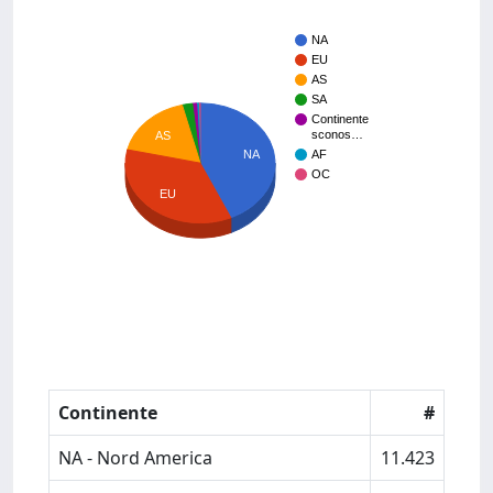
NA
EU
AS
SA
Continente
sconos…
AS
AF
NA
OC
EU
Continente
#
NA - Nord America
11.423