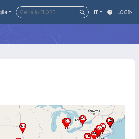
glia
IT
LOGIN