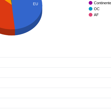
Continent
EU
OC
AF