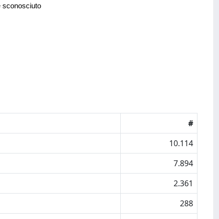
e sconosciuto
#
10.114
7.894
2.361
288